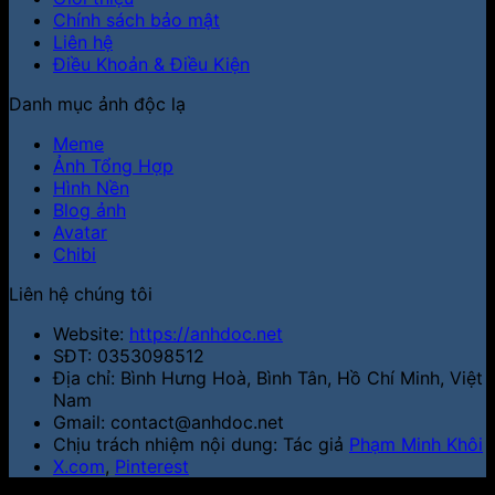
Chính sách bảo mật
Liên hệ
Điều Khoản & Điều Kiện
Danh mục ảnh độc lạ
Meme
Ảnh Tổng Hợp
Hình Nền
Blog ảnh
Avatar
Chibi
Liên hệ chúng tôi
Website:
https://anhdoc.net
SĐT: 0353098512
Địa chỉ: Bình Hưng Hoà, Bình Tân, Hồ Chí Minh, Việt
Nam
Gmail: contact@anhdoc.net
Chịu trách nhiệm nội dung: Tác giả
Phạm Minh Khôi
X.com
,
Pinterest