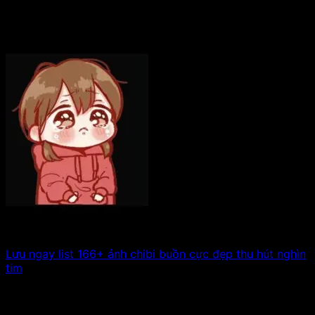
Lưu ngay list 166+ ảnh chibi buồn cực đẹp thu hút nghìn
tim
Hôm nay tâm trạng của bạn có chút xám xịt đúng không
nè? Đừng lo. Xem tiếp!