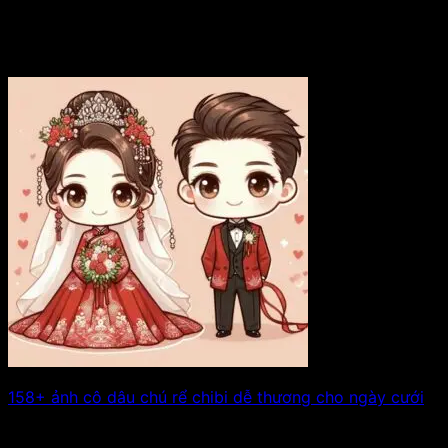
158+ ảnh cô dâu chú rể chibi dễ thương cho ngày cưới
Những hình ảnh chibi về lễ cưới luôn mang lại cảm giác