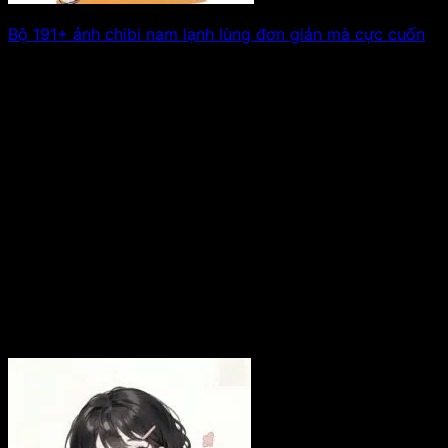
Bộ 191+ ảnh chibi nam lạnh lùng đơn giản mà cực cuốn
Ảnh chibi nam lạnh lùng thường mang cảm giác tĩnh lặng
và có chút xa. Xem tiếp!