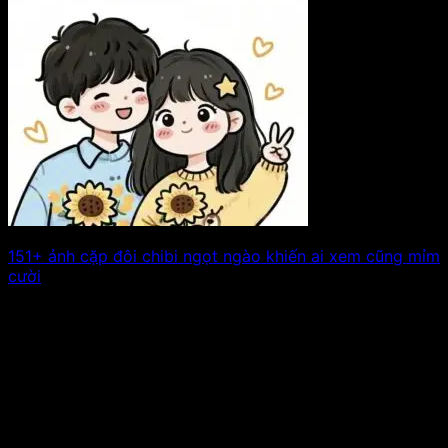
151+ ảnh cặp đôi chibi ngọt ngào khiến ai xem cũng mỉm
cười
Nhỏ nhắn, đáng yêu nhưng lại đốn tim cực mạnh ảnh cặp
đôi chibi chính. Xem tiếp!