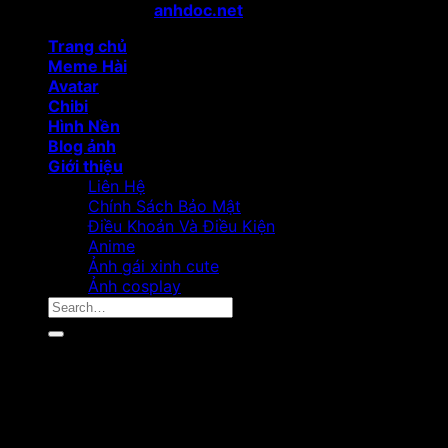
Copyright 2024 ©
anhdoc.net
All rights reserved
Trang chủ
Meme Hài
Avatar
Chibi
Hình Nền
Blog ảnh
Giới thiệu
Liên Hệ
Chính Sách Bảo Mật
Điều Khoản Và Điều Kiện
Anime
Ảnh gái xinh cute
Ảnh cosplay