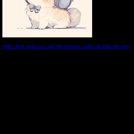
188+ Ảnh chibi con vật dễ thương, ngắm là thấy dễ chịu
Nhắc tới ảnh chibi con vật là nhắc tới cả một thế giới dễ
thương. Xem tiếp!