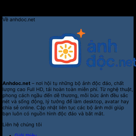
những bức ảnh chibi khiến bạn “tan chảy” và làm mới
diện mạo của mình mỗi ngày!
Về anhdoc.net
Anhdoc.net
– nơi hội tụ những bộ ảnh độc đáo, chất
lượng cao Full HD, tải hoàn toàn miễn phí. Từ nghệ thuật,
phong cách ngầu đến dễ thương, mỗi bức ảnh đều sắc
nét và sống động, lý tưởng để làm desktop, avatar hay
chia sẻ online. Cập nhật liên tục các bộ ảnh mới giúp
bạn luôn có nguồn hình độc đáo và bắt mắt.
Liên hệ chúng tôi
Giới thiệu