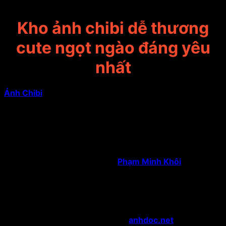
Kho ảnh chibi dễ thương
cute ngọt ngào đáng yêu
nhất
Ảnh Chibi
trên anhdoc.net là nơi hội tụ hàng nghìn hình
ảnh chibi siêu dễ thương, ngộ nghĩnh và đầy màu sắc.
Với phong cách đầu to thân nhỏ đặc trưng, bộ sưu tập
bao gồm chibi nhân vật anime, động vật dễ thương,
couple chibi ngọt ngào, idol K-pop, game character và
nhiều chủ đề sáng tạo khác.
Tất cả ảnh đều được Tác giả:
Phạm Minh Khôi
tuyển
chọn kỹ, chất lượng cao và hoàn toàn miễn phí tải về.
Bạn có thể dùng làm avatar Facebook, Zalo, TikTok,
sticker chat, hình nền điện thoại hoặc trang trí profile
một cách vui tươi và cá tính.
Hãy ghé thăm Kho Ảnh Chibi tại
anhdoc.net
ngay để tìm