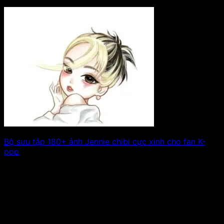
Bộ sưu tập 180+ ảnh Jennie chibi cực xinh cho fan K-
pop
Khám phá bộ sưu tập ảnh Jennie chibi siêu dễ thương và
đầy màu sắc,. Xem tiếp!