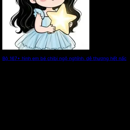
Bộ 167+ hình em bé chibi ngộ nghĩnh, dễ thương hết nấc
Những gương mặt tròn xoe, đôi mắt long lanh và biểu
cảm siêu đáng yêu. Xem tiếp!