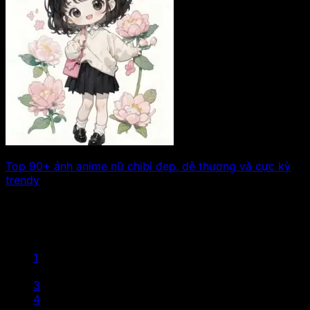
Top 90+ ảnh anime nữ chibi đẹp, dễ thương và cực kỳ
trendy
Những bức ảnh anime nữ chibi luôn mang một sức hút
rất riêng nhỏ nhắn,. Xem tiếp!
1
2
3
4