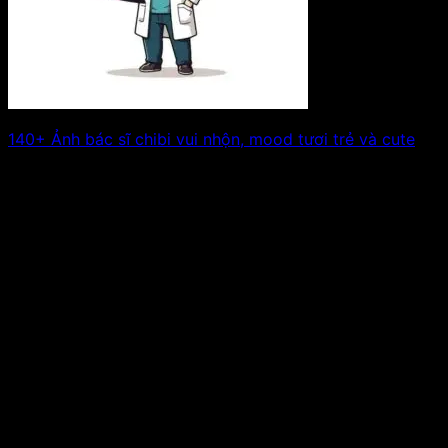
140+ Ảnh bác sĩ chibi vui nhộn, mood tươi trẻ và cute
Bạn đã bao giờ thấy bác sĩ mà cute thế này chưa?
Những ảnh bác. Xem tiếp!