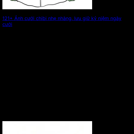
121+ Ảnh cưới chibi nhẹ nhàng, lưu giữ kỷ niệm ngày
cưới
Ảnh cưới chibi ghi điểm nhờ sự đáng yêu và cách thể
hiện cảm xúc. Xem tiếp!