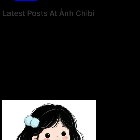
Latest Posts At Ảnh Chibi