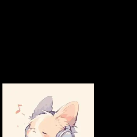
vui tươi và. Xem tiếp!