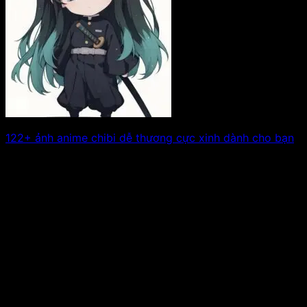
122+ ảnh anime chibi dễ thương cực xinh dành cho bạn
Nếu bạn yêu thích phong cách đáng yêu, tươi sáng và
tinh nghịch, bộ ảnh. Xem tiếp!