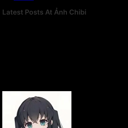
Latest Posts At Ảnh Chibi