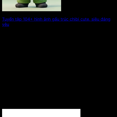
Tuyển tập 104+ hình ảnh gấu trúc chibi cute, siêu đáng
yêu
Gấu trúc chibi luôn gây ấn tượng bởi vẻ dễ thương khó
cưỡng, kết hợp. Xem tiếp!