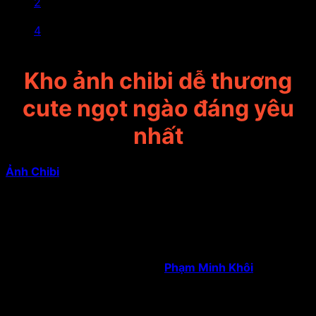
2
3
4
Kho ảnh chibi dễ thương
cute ngọt ngào đáng yêu
nhất
Ảnh Chibi
trên anhdoc.net là nơi hội tụ hàng nghìn hình
ảnh chibi siêu dễ thương, ngộ nghĩnh và đầy màu sắc.
Với phong cách đầu to thân nhỏ đặc trưng, bộ sưu tập
bao gồm chibi nhân vật anime, động vật dễ thương,
couple chibi ngọt ngào, idol K-pop, game character và
nhiều chủ đề sáng tạo khác.
Tất cả ảnh đều được Tác giả:
Phạm Minh Khôi
tuyển
chọn kỹ, chất lượng cao và hoàn toàn miễn phí tải về.
Bạn có thể dùng làm avatar Facebook, Zalo, TikTok,
sticker chat, hình nền điện thoại hoặc trang trí profile