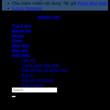
Chịu trách nhiệm nội dung: Tác giả
Phạm Minh Khôi
X.com
,
Pinterest
Copyright 2024 ©
anhdoc.net
All rights reserved
Trang chủ
Meme Hài
Avatar
Chibi
Hình Nền
Blog ảnh
Giới thiệu
Liên Hệ
Chính Sách Bảo Mật
Điều Khoản Và Điều Kiện
Anime
Ảnh gái xinh cute
Ảnh cosplay