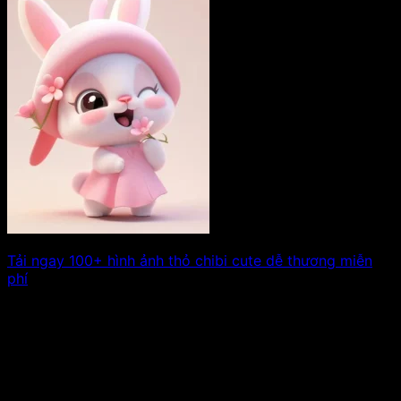
Tải ngay 100+ hình ảnh thỏ chibi cute dễ thương miễn
phí
Nhắc đến thế giới chibi, không ai có thể cưỡng lại sự
đáng yêu và. Xem tiếp!