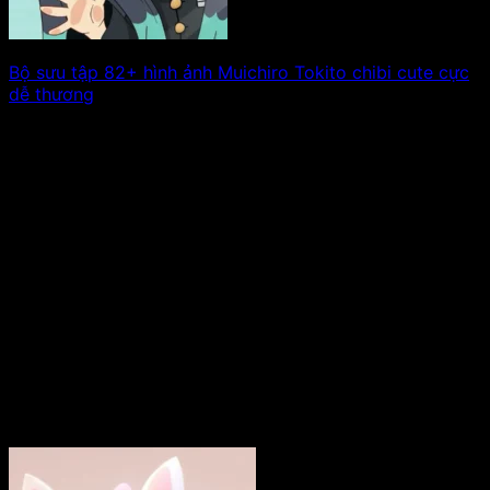
Bộ sưu tập 82+ hình ảnh Muichiro Tokito chibi cute cực
dễ thương
Muichiro Tokito – Trụ cột Sương Mù trong Kimetsu no
Yaiba, nổi bật với vẻ. Xem tiếp!