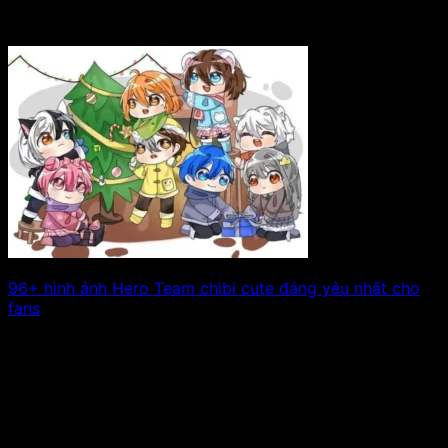
96+ hình ảnh Hero Team chibi cute đáng yêu nhất cho
fans
Các fan của Mister Vịt, Mèo Simmy, Phong Cận TV…
chắc chắn không thể bỏ. Xem tiếp!