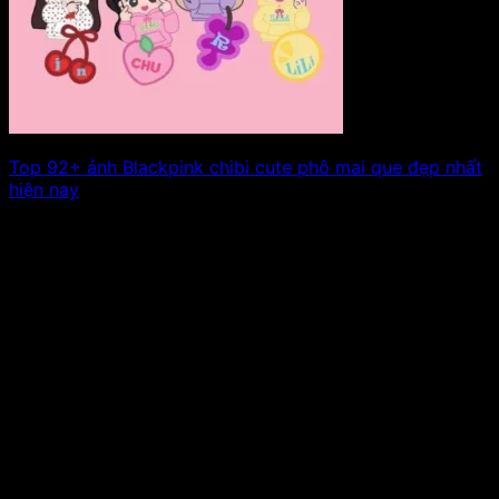
Top 92+ ảnh Blackpink chibi cute phô mai que đẹp nhất
hiện nay
Những hình ảnh Blackpink chibi đáng yêu luôn thu hút sự
chú ý của các. Xem tiếp!