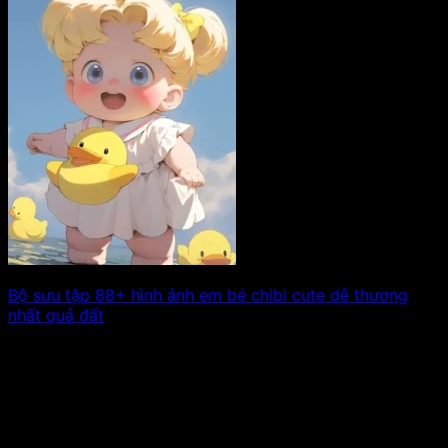
Bộ sưu tập 88+ hình ảnh em bé chibi cute dễ thương
nhất quả đất
Trong thế giới nghệ thuật chibi, hình ảnh những em bé
chibi trở thành biểu. Xem tiếp!