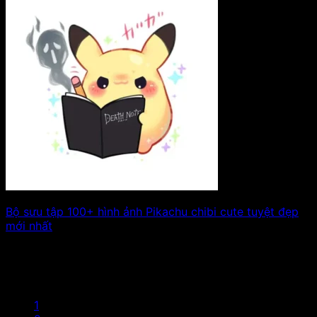
Bộ sưu tập 100+ hình ảnh Pikachu chibi cute tuyệt đẹp
mới nhất
Pikachu, biểu tượng nổi tiếng của thế giới Pokémon, đã
chinh phục trái tim của. Xem tiếp!
1