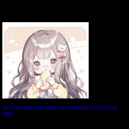
Hình nền chibi cute đáng yêu mang niềm vui cho mỗi
ngày
Tô điểm màn hình của bạn với hình nền chibi cute nhí
nhảnh và đầy. Xem tiếp!