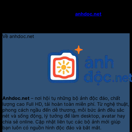
một cách vui tươi và cá tính.
Hãy ghé thăm Kho Ảnh Chibi tại
anhdoc.net
ngay để tìm
những bức ảnh chibi khiến bạn “tan chảy” và làm mới
diện mạo của mình mỗi ngày!
Về anhdoc.net
Anhdoc.net
– nơi hội tụ những bộ ảnh độc đáo, chất
lượng cao Full HD, tải hoàn toàn miễn phí. Từ nghệ thuật,
phong cách ngầu đến dễ thương, mỗi bức ảnh đều sắc
nét và sống động, lý tưởng để làm desktop, avatar hay
chia sẻ online. Cập nhật liên tục các bộ ảnh mới giúp
bạn luôn có nguồn hình độc đáo và bắt mắt.