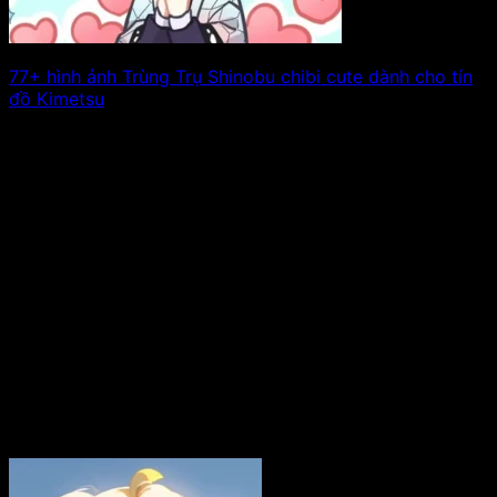
77+ hình ảnh Trùng Trụ Shinobu chibi cute dành cho tín
đồ Kimetsu
Shinobu Kochou, một nhân vật nổi bật trong bộ
anime/manga đình đám Kimetsu no Yaiba. Xem tiếp!