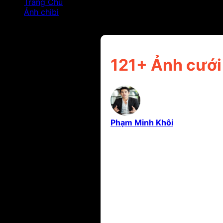
Trang Chủ
Ảnh chibi
121+ Ảnh cưới chibi nhẹ nhàng, lưu giữ kỷ niệm ngày
121+ Ảnh cưới 
Phạm Minh Khôi