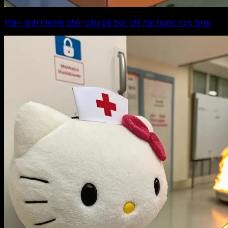
119+ ảnh meme Shin cậu bé bút chì hài hước cực bựa