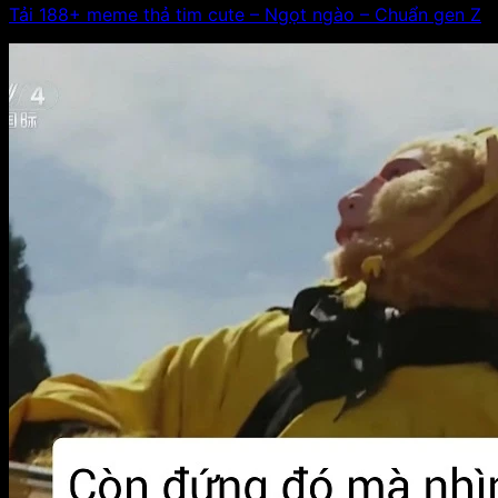
Tải 188+ meme thả tim cute – Ngọt ngào – Chuẩn gen Z