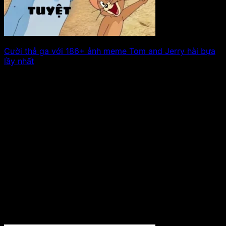
Cười thả ga với 186+ ảnh meme Tom and Jerry hài bựa
lầy nhất
Hình ảnh meme Tom and Jerry luôn là nguồn cảm hứng
bất tận cho những. Xem tiếp!