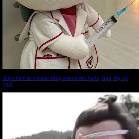
156+ hình ảnh Hello Kitty meme hài hước, bựa, lầy lội
nhất