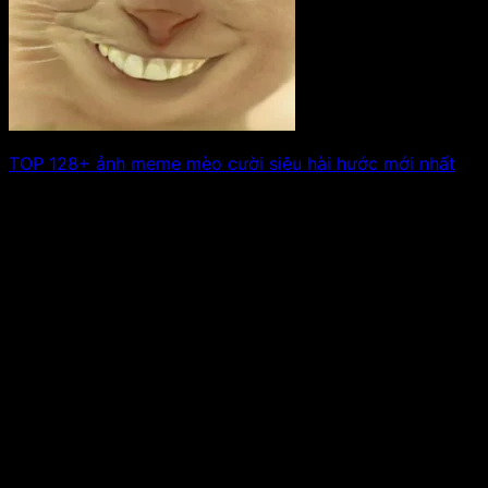
TOP 128+ ảnh meme mèo cười siêu hài hước mới nhất
Mèo không chỉ đáng yêu mà còn là bậc thầy “tấu hài”
với những khoảnh. Xem tiếp!