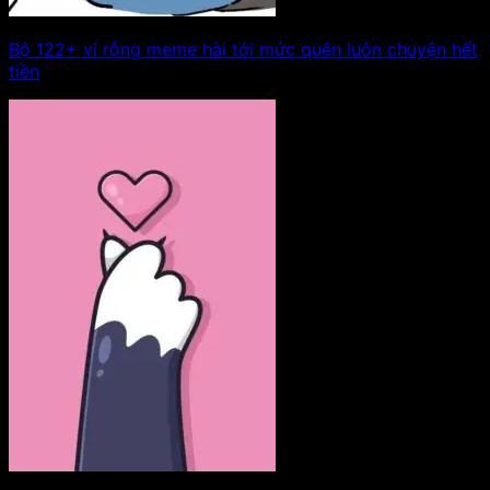
Bộ 122+ ví rỗng meme hài tới mức quên luôn chuyện hết
tiền