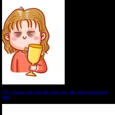
177+ meme mất ngủ hài hước cho dân thức khuya mỗi
đêm