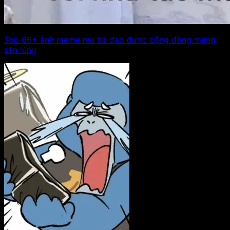
Top 66+ ảnh meme mù bá đạo được cộng đồng mạng
săn lùng