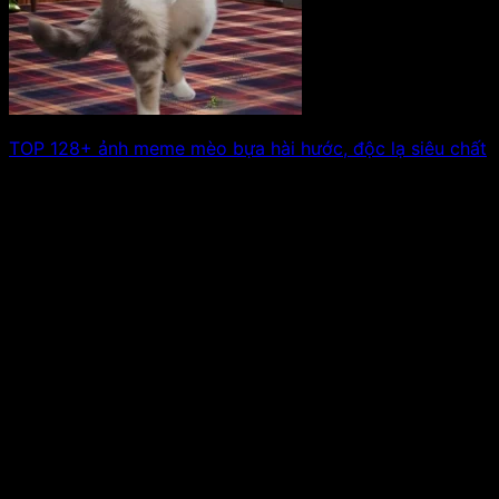
TOP 128+ ảnh meme mèo bựa hài hước, độc lạ siêu chất
Những bức ảnh meme mèo bựa luôn mang đến tiếng
cười sảng khoái với biểu. Xem tiếp!