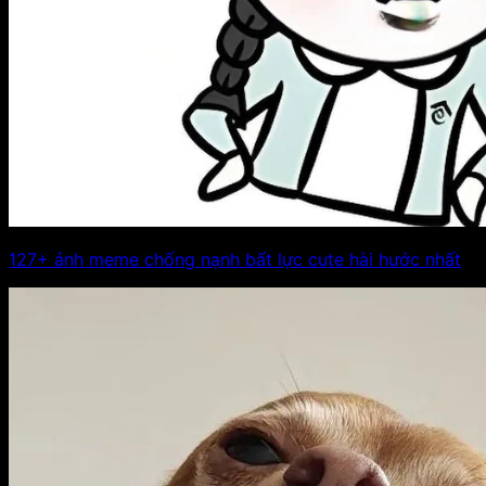
127+ ảnh meme chống nạnh bất lực cute hài hước nhất