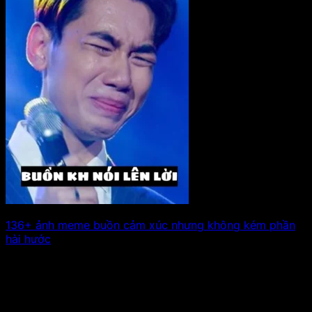
136+ ảnh meme buồn cảm xúc nhưng không kém phần
hài hước
Ảnh meme buồn là cách thể hiện cảm xúc một cách hài
hước nhưng vẫn. Xem tiếp!