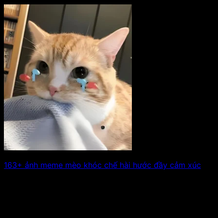
163+ ảnh meme mèo khóc chế hài hước đầy cảm xúc
Mèo là loài động vật dễ thương, nhưng khi rơi vào tình
huống “khó đỡ”,. Xem tiếp!