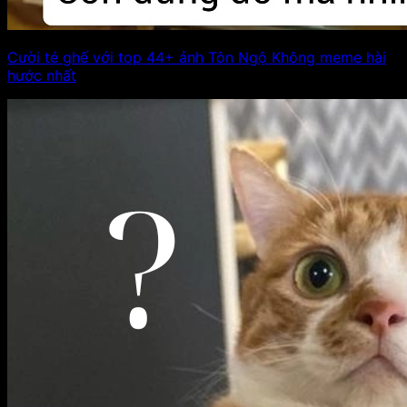
Cười té ghế với top 44+ ảnh Tôn Ngộ Không meme hài
hước nhất