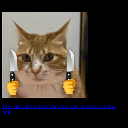
187+ hình ảnh meme mèo cầm dao hài hước, bá đạo
nhất
Bạn đã sẵn sàng để lạc lối vào thế giới của những hoàng
thượng lắm. Xem tiếp!