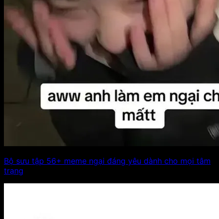
Bộ sưu tập 56+ meme ngại đáng yêu dành cho mọi tâm
trạng