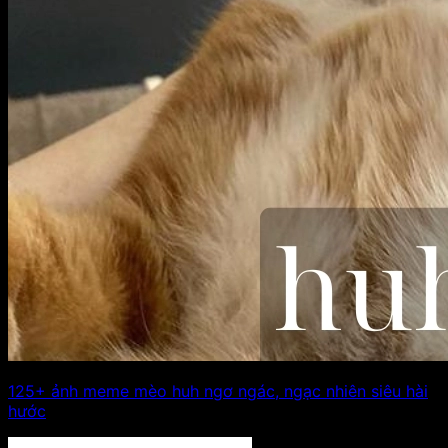
125+ ảnh meme mèo huh ngơ ngác, ngạc nhiên siêu hài
hước