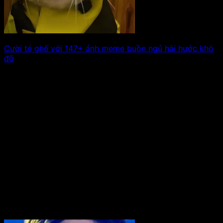
Cười té ghế với 147+ ảnh meme buồn ngủ hài hước khó
đỡ
Buồn ngủ nhưng không thể ngủ, đó là nỗi khổ mà ai
cũng từng trải. Xem tiếp!