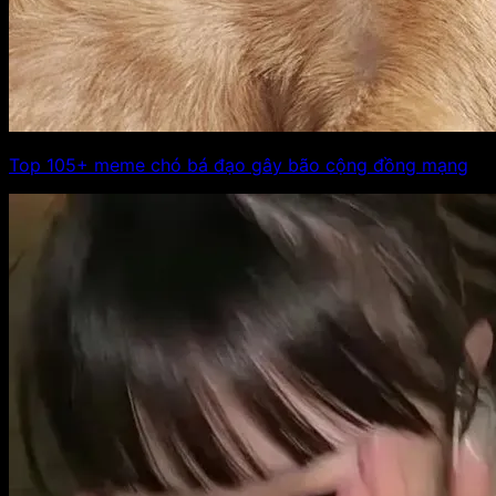
Top 105+ meme chó bá đạo gây bão cộng đồng mạng