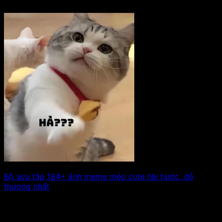
Bộ sưu tập 184+ ảnh meme mèo cute hài hước, dễ
thương nhất
Bạn yêu thích những bức ảnh meme hài hước? Vậy thì
không thể bỏ qua. Xem tiếp!