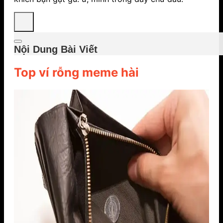
Nội Dung Bài Viết
Top ví rỗng meme hài