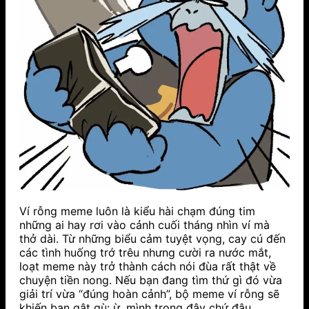
Ví rỗng meme luôn là kiểu hài chạm đúng tim
những ai hay rơi vào cảnh cuối tháng nhìn ví mà
thở dài. Từ những biểu cảm tuyệt vọng, cay cú đến
các tình huống trớ trêu nhưng cười ra nước mắt,
loạt meme này trở thành cách nói đùa rất thật về
chuyện tiền nong. Nếu bạn đang tìm thứ gì đó vừa
giải trí vừa “đúng hoàn cảnh”, bộ meme ví rỗng sẽ
khiến bạn gật gù: ừ, mình trong đây chứ đâu.