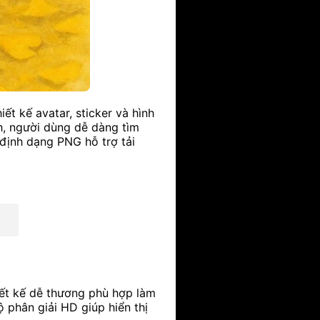
t kế avatar, sticker và hình
h, người dùng dễ dàng tìm
 định dạng PNG hỗ trợ tải
iết kế dễ thương phù hợp làm
 phân giải HD giúp hiển thị