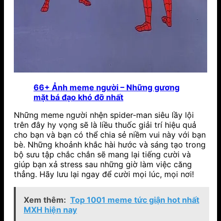
66+ Ảnh meme người – Những gương
mặt bá đạo khó đỡ nhất
Những meme người nhện spider-man siêu lầy lội
trên đây hy vọng sẽ là liều thuốc giải trí hiệu quả
cho bạn và bạn có thể chia sẻ niềm vui này với bạn
bè. Những khoảnh khắc hài hước và sáng tạo trong
bộ sưu tập chắc chắn sẽ mang lại tiếng cười và
giúp bạn xả stress sau những giờ làm việc căng
thẳng. Hãy lưu lại ngay để cười mọi lúc, mọi nơi!
Xem thêm:
Top 1001 meme tức giận hot nhất
MXH hiện nay