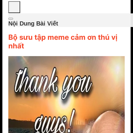
Nội Dung Bài Viết
Bộ sưu tập meme cảm ơn thú vị
nhất