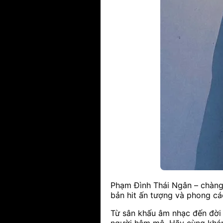
Phạm Đình Thái Ngân – chàng c
bản hit ấn tượng và phong cá
Từ sân khấu âm nhạc đến đời 
người hâm mộ. Hãy cùng khám