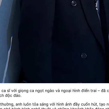
a sĩ với giọng ca ngọt ngào và ngoại hình điển trai – đã 
ch độc đáo.
thường, anh luôn tỏa sáng với hình ảnh đầy cuốn hút, tạo n
 phá hành trình nghệ thuật và những khoảnh khắc đáng n