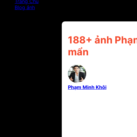
Trang Chủ
Blog ảnh
188+ ảnh Phạm Đình Thái Ngân đẹp nhất khiến fan 
188+ ảnh Phạm
mẩn
Phạm Minh Khôi