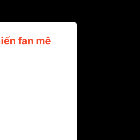
iến fan mê