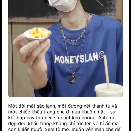
Một đôi mắt sắc lạnh, một đường nét thanh tú và
một chiếc khẩu trang che đi nửa khuôn mặt – sự
kết hợp này tạo nên sức hút khó cưỡng. Ảnh trai
đẹp đeo khẩu trang không chỉ tôn lên vẻ bí ẩn mà
còn khiến người xem tò mò, muốn vén màn che để