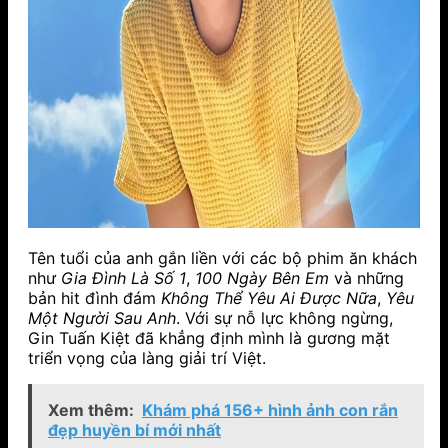
Tên tuổi của anh gắn liền với các bộ phim ăn khách
như
Gia Đình Là Số 1
,
100 Ngày Bên Em
và những
bản hit đình đám
Không Thể Yêu Ai Được Nữa
,
Yêu
Một Người Sau Anh
. Với sự nỗ lực không ngừng,
Gin Tuấn Kiệt đã khẳng định mình là gương mặt
triển vọng của làng giải trí Việt.
Xem thêm:
Khám phá 156+ hình ảnh con rắn
đẹp huyền bí mới nhất