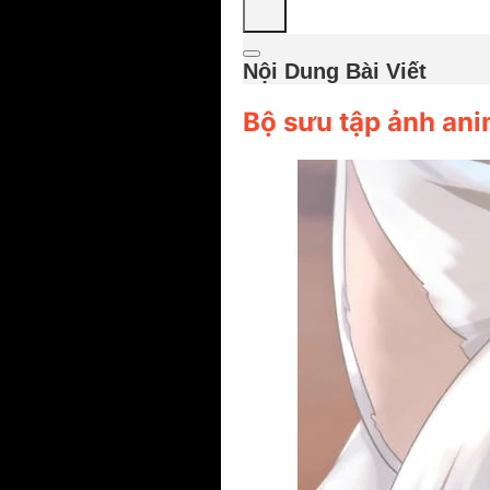
Nội Dung Bài Viết
Bộ sưu tập ảnh an