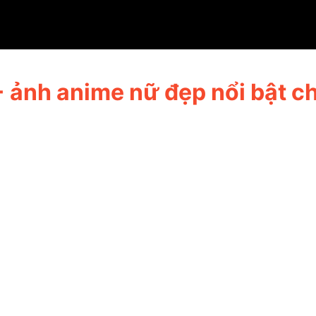
 mê anime
 ảnh anime nữ đẹp nổi bật c