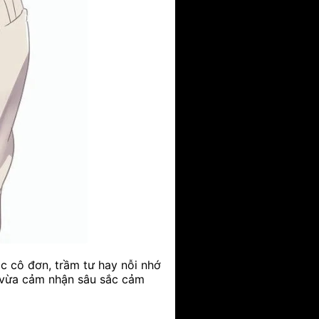
c cô đơn, trầm tư hay nỗi nhớ
 vừa cảm nhận sâu sắc cảm