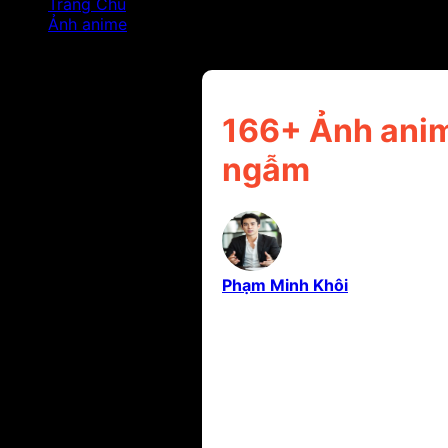
Trang Chủ
Ảnh anime
166+ Ảnh anime nữ buồn để ngắm, để cảm và để su
166+ Ảnh anim
ngẫm
Phạm Minh Khôi