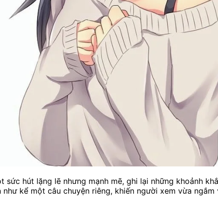
sức hút lặng lẽ nhưng mạnh mẽ, ghi lại những khoảnh khắ
nh như kể một câu chuyện riêng, khiến người xem vừa ngắm