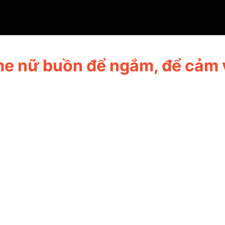
y ngẫm
e nữ buồn để ngắm, để cảm 