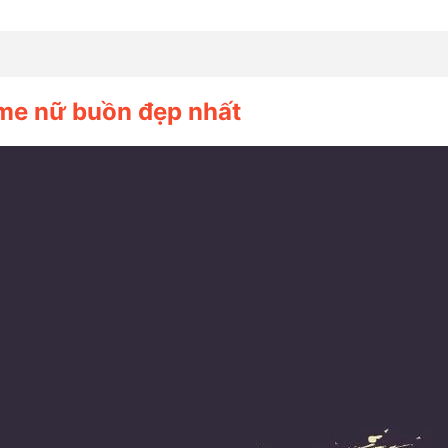
ime nữ buồn đẹp nhất