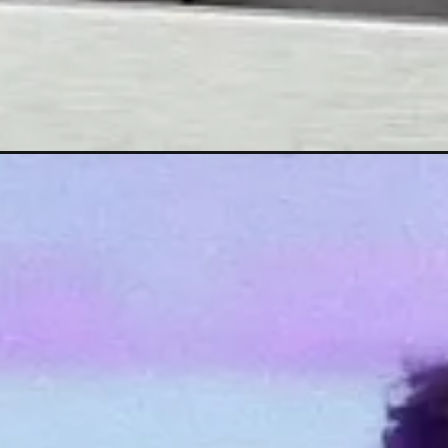
Đang mở
https://anhdoc.net/hai-dang-doo/