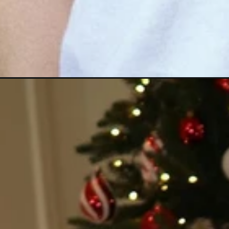
Đang mở
https://anhdoc.net/anh-rose/