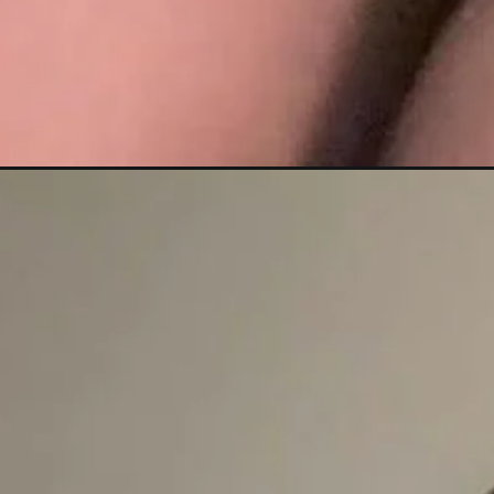
Đang mở
https://anhdoc.net/anh-imneko-leak/