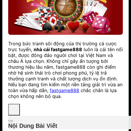
Trong bức tranh sôi động của thị trường cá cược
trực tuyến,
nhà cái fastgame888
luôn là cái tên nổi
bật, được đông đảo người chơi tại Việt Nam và
châu Á lựa chọn. Không chỉ gây ấn tượng bởi
thương hiệu lâu năm, fastgame888 còn ghi điểm
nhờ hệ sinh thái trò chơi phong phú, tỷ lệ trả
thưởng cạnh tranh và chất lượng dịch vụ ổn định.
Nếu bạn đang tìm kiếm một nền tảng giải trí vừa an
toàn vừa hấp dẫn,
fastgame888
chắc chắn là lựa
chọn không nên bỏ qua.
Nội Dung Bài Viết