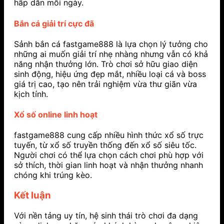
hấp dẫn mỗi ngày.
Bắn cá giải trí cực đã
Sảnh bắn cá fastgame888 là lựa chọn lý tưởng cho
những ai muốn giải trí nhẹ nhàng nhưng vẫn có khả
năng nhận thưởng lớn. Trò chơi sở hữu giao diện
sinh động, hiệu ứng đẹp mắt, nhiều loại cá và boss
giá trị cao, tạo nên trải nghiệm vừa thư giãn vừa
kịch tính.
Xổ số online linh hoạt
fastgame888 cung cấp nhiều hình thức xổ số trực
tuyến, từ xổ số truyền thống đến xổ số siêu tốc.
Người chơi có thể lựa chọn cách chơi phù hợp với
sở thích, thời gian linh hoạt và nhận thưởng nhanh
chóng khi trúng kèo.
Kết luận
Với nền tảng uy tín, hệ sinh thái trò chơi đa dạng