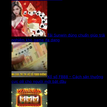
Tải Sunwin đúng chuẩn giúp trải
nghiệm kho game đa dạng
Xổ số FB88 – Cách săn thưởng
cực dễ cho người mới bắt đầu