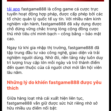
tải app
fastgame888 là cổng game cá cược trực
tuyến hoạt động hợp pháp, được cấp phép bởi các
tổ chức quản lý quốc tế uy tín. Với nhiều năm kinh
nghiệm vận hành, fastgame888 đã xây dựng được
chỗ đứng vững chắc trong lòng cộng đồng cược
thủ nhờ tiêu chí minh bạch – công bằng – bảo mật
cao.
Ngay từ khi gia nhập thị trường, fastgame888 đã
tập trung đầu tư vào công nghệ, giao diện và trải
nghiệm người dùng. Nhờ đó, nền tảng này luôn duy
trì lượng truy cập lớn mỗi ngày và trở thành điểm
đến quen thuộc của cả người chơi mới lẫn hội viên
lâu năm.
Những lý do khiến fastgame888 được yêu
thích
Giữa hàng loạt nhà cái xuất hiện liên tục,
fastgame888 vẫn giữ được sức hút riêng nhờ sở
hữu nhiều ưu điểm nổi bật: