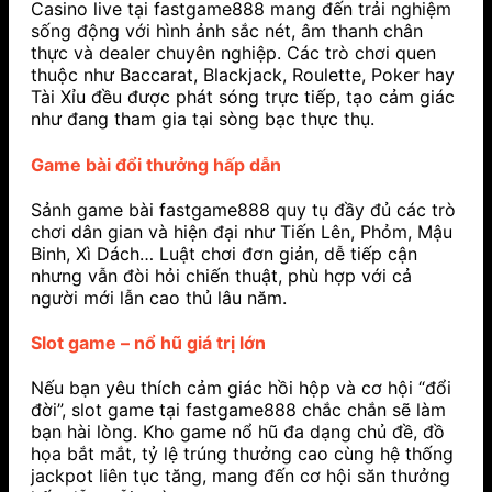
Casino live tại fastgame888 mang đến trải nghiệm
sống động với hình ảnh sắc nét, âm thanh chân
thực và dealer chuyên nghiệp. Các trò chơi quen
thuộc như Baccarat, Blackjack, Roulette, Poker hay
Tài Xỉu đều được phát sóng trực tiếp, tạo cảm giác
như đang tham gia tại sòng bạc thực thụ.
Game bài đổi thưởng hấp dẫn
Sảnh game bài fastgame888 quy tụ đầy đủ các trò
chơi dân gian và hiện đại như Tiến Lên, Phỏm, Mậu
Binh, Xì Dách… Luật chơi đơn giản, dễ tiếp cận
nhưng vẫn đòi hỏi chiến thuật, phù hợp với cả
người mới lẫn cao thủ lâu năm.
Slot game – nổ hũ giá trị lớn
Nếu bạn yêu thích cảm giác hồi hộp và cơ hội “đổi
đời”, slot game tại fastgame888 chắc chắn sẽ làm
bạn hài lòng. Kho game nổ hũ đa dạng chủ đề, đồ
họa bắt mắt, tỷ lệ trúng thưởng cao cùng hệ thống
jackpot liên tục tăng, mang đến cơ hội săn thưởng