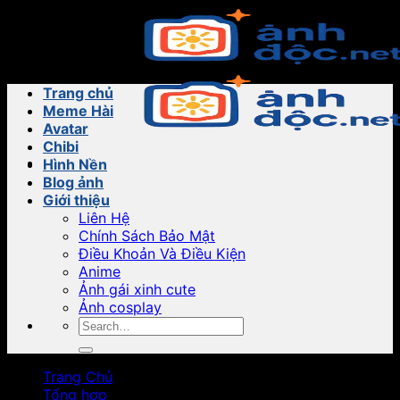
Bỏ
qua
nội
dung
Trang chủ
Meme Hài
Avatar
Chibi
Hình Nền
Blog ảnh
Giới thiệu
Liên Hệ
Chính Sách Bảo Mật
Điều Khoản Và Điều Kiện
Anime
Ảnh gái xinh cute
Ảnh cosplay
Trang Chủ
Tổng hợp