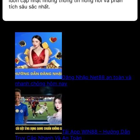
luôn cập nhật những thông tin nóng hổi và phân
tích sâu sắc nhất.
Hình ảnh đẹp liên quan
Đăng Nhập Net88 an toàn và
nhanh chóng hôm nay
Tải App WIN88 – Hướng Dẫn
Truy Cập Nhanh Và An Toàn