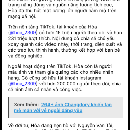
trang năng động và nguồn năng lượng tích cực,
Hòa đã thu hút một lượng lớn người hâm mộ trên
mạng xã hội.
Trên nền tảng TikTok, tài khoản của Hòa
(
@hoa_2309
) có hơn 16 triệu người theo dõi và hơn
231 triệu lượt thích.
Nội dung cô chia sẻ chủ yếu
xoay quanh các video nhảy, thời trang, diễn xuất và
các trào lưu thịnh hành, thường kết hợp với bạn bè
và đồng nghiệp.
Ngoài hoạt động trên TikTok, Hòa còn là người
mẫu ảnh và tham gia quảng cáo cho nhiều nhãn
hàng. Cô cũng sở hữu tài khoản Instagram
(
@hoa_2309
) với hơn 200.000 người theo dõi, chia
sẻ hình ảnh cá nhân và công việc.
Xem thêm:
264+ ảnh Changdory khiến fan
mê mẩn với vẻ ngoài đáng yêu
Về đời tư, Hòa đang hẹn hò với Nguyễn Văn Tài,