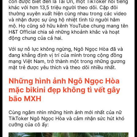
còn được biết đến là Tài Uri, một TikToker nổi tiếng
khác với hơn 13,5 triệu người theo dõi. Cặp đôi
thường xuyên xuất hiện cùng nhau trong các video
và nhận được sự ủng hộ nhiệt tình từ người hâm
mộ. Họ cũng sở hữu kênh YouTube chung mang tên
H&T Official chia sẻ những khoảnh khắc và hoạt
động chung của cả hai.
Với sự nỗ lực không ngừng, Ngô Ngọc Hòa đã và
đang khẳng định vị trí của mình trong cộng đồng
mạng Việt Nam, trở thành một trong những gương
mặt trẻ được yêu thích và theo dõi nhiều nhất.
Những hình ảnh Ngô Ngọc Hòa
mặc bikini đẹp không tì vết gây
bão MXH
Cùng ngắm nhìn những hình ảnh mới nhất của nữ
TikToker Ngô Ngọc Hòa và cảm nhận sức hút khó
cưỡng của cô ấy: