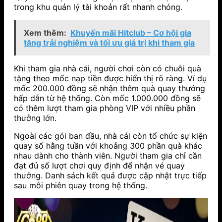
trong khu quản lý tài khoản rất nhanh chóng.
Xem thêm:
Khuyến mãi Hitclub – Cơ hội gia
tăng trải nghiệm và tối ưu giá trị khi tham gia
Khi tham gia nhà cái, người chơi còn có chuỗi quà
tặng theo mốc nạp tiền được hiển thị rõ ràng. Ví dụ
mốc 200.000 đồng sẽ nhận thêm quà quay thưởng
hấp dẫn từ hệ thống. Còn mốc 1.000.000 đồng sẽ
có thêm lượt tham gia phòng VIP với nhiều phần
thưởng lớn.
Ngoài các gói ban đầu, nhà cái còn tổ chức sự kiện
quay số hằng tuần với khoảng 300 phần quà khác
nhau dành cho thành viên. Người tham gia chỉ cần
đạt đủ số lượt chơi quy định để nhận vé quay
thưởng. Danh sách kết quả được cập nhật trực tiếp
sau mỗi phiên quay trong hệ thống.