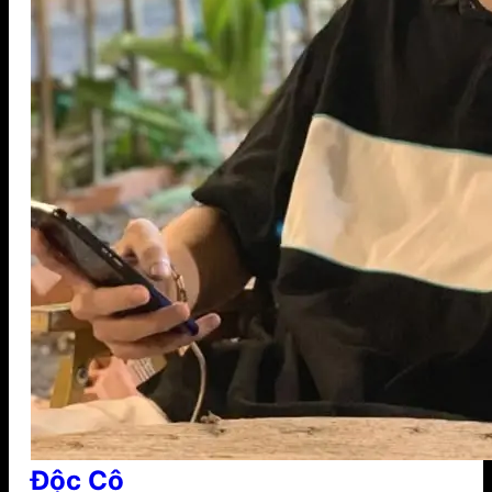
Độc Cô