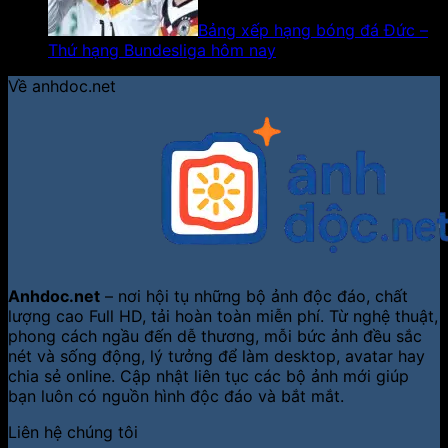
Bảng xếp hạng bóng đá Đức –
Thứ hạng Bundesliga hôm nay
Về anhdoc.net
Anhdoc.net
– nơi hội tụ những bộ ảnh độc đáo, chất
lượng cao Full HD, tải hoàn toàn miễn phí. Từ nghệ thuật,
phong cách ngầu đến dễ thương, mỗi bức ảnh đều sắc
nét và sống động, lý tưởng để làm desktop, avatar hay
chia sẻ online. Cập nhật liên tục các bộ ảnh mới giúp
bạn luôn có nguồn hình độc đáo và bắt mắt.
Liên hệ chúng tôi