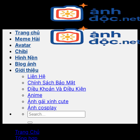
Bỏ
qua
nội
dung
Trang chủ
Meme Hài
Avatar
Chibi
Hình Nền
Blog ảnh
Giới thiệu
Liên Hệ
Chính Sách Bảo Mật
Điều Khoản Và Điều Kiện
Anime
Ảnh gái xinh cute
Ảnh cosplay
Trang Chủ
Tổng hợp