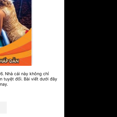
26. Nhà cái này không chỉ
 tuyệt đối. Bài viết dưới đây
nay.