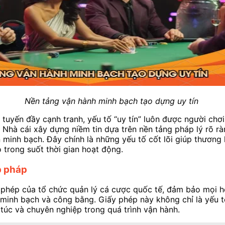
Nền tảng vận hành minh bạch tạo dựng uy tín
 tuyến đầy cạnh tranh, yếu tố “uy tín” luôn được người chơi
 Nhà cái xây dựng niềm tin dựa trên nền tảng pháp lý rõ r
 minh bạch. Đây chính là những yếu tố cốt lõi giúp thương h
trong suốt thời gian hoạt động.
p pháp
phép của tổ chức quản lý cá cược quốc tế, đảm bảo mọi h
 minh bạch và công bằng. Giấy phép này không chỉ là yếu 
túc và chuyên nghiệp trong quá trình vận hành.