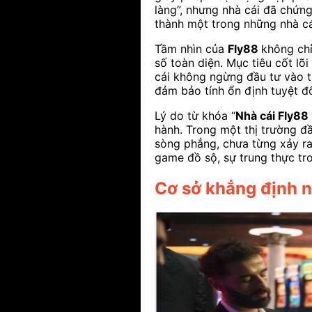
làng”, nhưng nhà cái đã chứn
thành một trong những nhà cá
Tầm nhìn của
Fly88
không chỉ
số toàn diện. Mục tiêu cốt lõ
cái không ngừng đầu tư vào t
đảm bảo tính ổn định tuyệt đ
Lý do từ khóa “
Nhà cái Fly88 
hành. Trong một thị trường đầ
sòng phẳng, chưa từng xảy ra 
game đồ sộ, sự trung thực tr
Cơ sở khẳng định nh