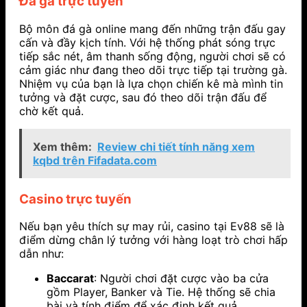
Đá gà trực tuyến
Bộ môn đá gà online mang đến những trận đấu gay
cấn và đầy kịch tính. Với hệ thống phát sóng trực
tiếp sắc nét, âm thanh sống động, người chơi sẽ có
cảm giác như đang theo dõi trực tiếp tại trường gà.
Nhiệm vụ của bạn là lựa chọn chiến kê mà mình tin
tưởng và đặt cược, sau đó theo dõi trận đấu để
chờ kết quả.
Xem thêm:
Review chi tiết tính năng xem
kqbd trên Fifadata.com
Casino trực tuyến
Nếu bạn yêu thích sự may rủi, casino tại Ev88 sẽ là
điểm dừng chân lý tưởng với hàng loạt trò chơi hấp
dẫn như:
Baccarat
: Người chơi đặt cược vào ba cửa
gồm Player, Banker và Tie. Hệ thống sẽ chia
bài và tính điểm để xác định kết quả.