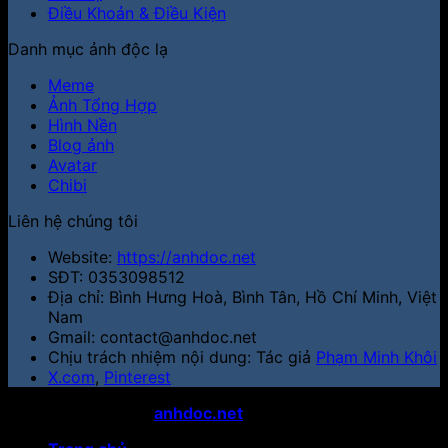
Điều Khoản & Điều Kiện
Danh mục ảnh độc lạ
Meme
Ảnh Tổng Hợp
Hình Nền
Blog ảnh
Avatar
Chibi
Liên hệ chúng tôi
Website:
https://anhdoc.net
SĐT: 0353098512
Địa chỉ: Bình Hưng Hoà, Bình Tân, Hồ Chí Minh, Việt
Nam
Gmail: contact@anhdoc.net
Chịu trách nhiệm nội dung: Tác giả
Phạm Minh Khôi
X.com
,
Pinterest
Copyright 2024 ©
anhdoc.net
All rights reserved