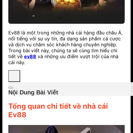
Ev88 là một trong những nhà cái hàng đầu châu Á,
nổi tiếng với sự uy tín, đa dạng sản phẩm cá cược
và dịch vụ chăm sóc khách hàng chuyên nghiệp.
Trong bài viết này, chúng ta sẽ cùng tìm hiểu chi
tiết về
ev88
và những ưu điểm vượt trội của nhà
cái này.
Nội Dung Bài Viết
Tổng quan chi tiết về nhà cái
Ev88