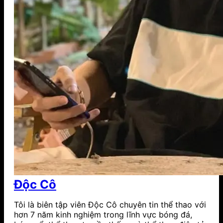
Độc Cô
Tôi là biên tập viên Độc Cô chuyên tin thể thao với
hơn 7 năm kinh nghiệm trong lĩnh vực bóng đá,