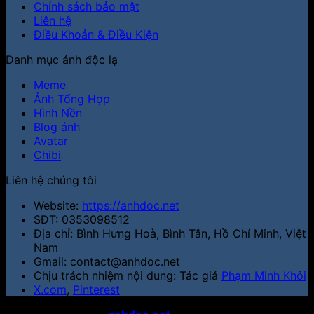
Chính sách bảo mật
Liên hệ
Điều Khoản & Điều Kiện
Danh mục ảnh độc lạ
Meme
Ảnh Tổng Hợp
Hình Nền
Blog ảnh
Avatar
Chibi
Liên hệ chúng tôi
Website:
https://anhdoc.net
SĐT: 0353098512
Địa chỉ: Bình Hưng Hoà, Bình Tân, Hồ Chí Minh, Việt
Nam
Gmail: contact@anhdoc.net
Chịu trách nhiệm nội dung: Tác giả
Phạm Minh Khôi
X.com
,
Pinterest