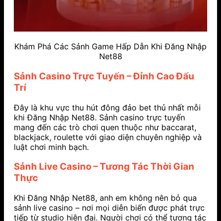
Khám Phá Các Sảnh Game Hấp Dẫn Khi Đăng Nhập
Net88
Sảnh Casino Trực Tuyến – Đỉnh Cao Đấu
Trí
Đây là khu vực thu hút đông đảo bet thủ nhất mỗi
khi Đăng Nhập Net88. Sảnh casino trực tuyến
mang đến các trò chơi quen thuộc như baccarat,
blackjack, roulette với giao diện chuyên nghiệp và
luật chơi minh bạch.
Sảnh Live Casino – Tương Tác Thời Gian
Thực
Khi Đăng Nhập Net88, anh em không nên bỏ qua
sảnh live casino – nơi mọi diễn biến được phát trực
tiếp từ studio hiện đại. Người chơi có thể tương tác