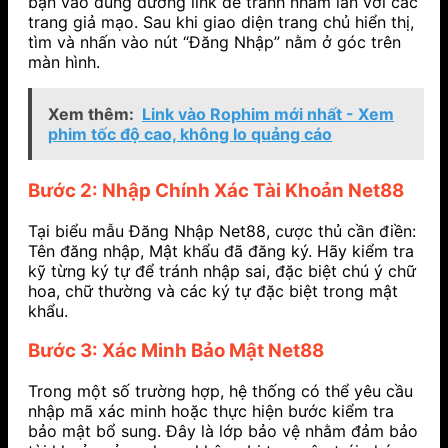
bạn vào đúng đường link để tránh nhầm lẫn với các
trang giả mạo. Sau khi giao diện trang chủ hiển thị,
tìm và nhấn vào nút “Đăng Nhập” nằm ở góc trên
màn hình.
Xem thêm:
Link vào Rophim mới nhất - Xem
phim tốc độ cao, không lo quảng cáo
Bước 2: Nhập Chính Xác Tài Khoản Net88
Tại biểu mẫu Đăng Nhập Net88, cược thủ cần điền:
Tên đăng nhập, Mật khẩu đã đăng ký. Hãy kiểm tra
kỹ từng ký tự để tránh nhập sai, đặc biệt chú ý chữ
hoa, chữ thường và các ký tự đặc biệt trong mật
khẩu.
Bước 3: Xác Minh Bảo Mật Net88
Trong một số trường hợp, hệ thống có thể yêu cầu
nhập mã xác minh hoặc thực hiện bước kiểm tra
bảo mật bổ sung. Đây là lớp bảo vệ nhằm đảm bảo