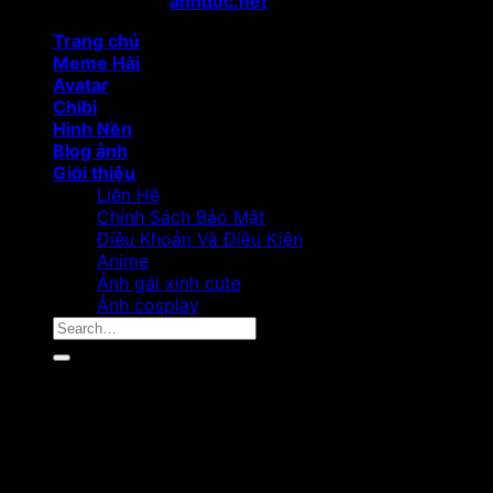
Copyright 2024 ©
anhdoc.net
All rights reserved
Trang chủ
Meme Hài
Avatar
Chibi
Hình Nền
Blog ảnh
Giới thiệu
Liên Hệ
Chính Sách Bảo Mật
Điều Khoản Và Điều Kiện
Anime
Ảnh gái xinh cute
Ảnh cosplay