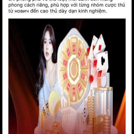
phong cách riêng, phù hợp với từng nhóm cược thủ
từ нович đến cao thủ dày dạn kinh nghiệm.