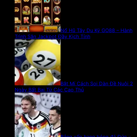
Nổ Hũ Tây Du Ký GO88 – Hành
Trình Săn Jackpot Đầy Kịch Tính
Bật Mí Cách Soi Dàn Đề Nuôi 2
Ngày Bất Bại Từ Các Cao Thủ
Bảng xếp hạng bóng đá Đức –